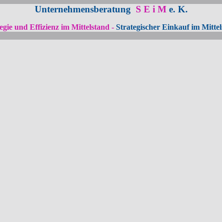
Unternehmensberatung
S E i M
e. K.
egie und Effizienz im Mittelstand -
Strategischer Einkauf im Mitte