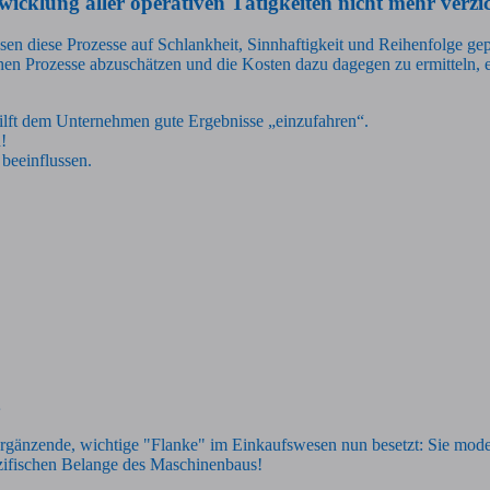
icklung aller operativen Tätigkeiten nicht mehr verzi
üssen diese Prozesse auf Schlankheit, Sinnhaftigkeit und Reihenfolge g
ischen Prozesse abzuschätzen und die Kosten dazu dagegen zu ermitteln, 
 hilft dem Unternehmen gute Ergebnisse „einzufahren“.
!
 beeinflussen.
rgänzende, wichtige "Flanke" im Einkaufswesen nun besetzt: Sie model
zifischen Belange des Maschinenbaus!