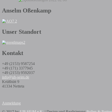
Anselm Oßenkamp
Unser Standort
Kontakt
+49 (2153) 9587254
+49 (171) 3377945
+49 (2153) 9592037
info@ub-seim.de
Krüßhütt 9
41334 Netteta
Anmeldung
© 2017 by
UB SEiM e.K.
| Design und Realisierung
Pollen & Partne