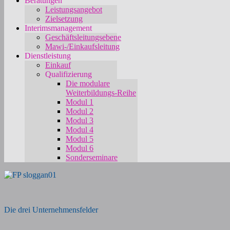
Beratungen
Leistungsangebot
Zielsetzung
Interimsmanagement
Geschäftsleitungsebene
Mawi-/Einkaufsleitung
Dienstleistung
Einkauf
Qualifizierung
Die modulare
Weiterbildungs-Reihe
Modul 1
Modul 2
Modul 3
Modul 4
Modul 5
Modul 6
Sonderseminare
Die drei Unternehmensfelder