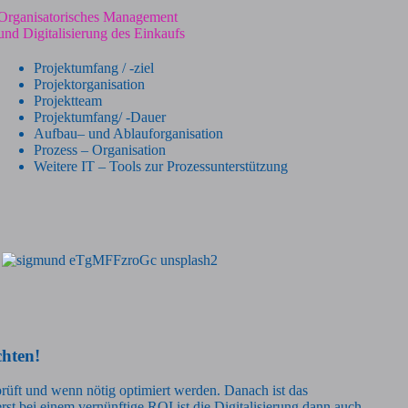
Organisatorisches Management
und
Digitalisierung des Einkaufs
Projektumfang / -ziel
Projektorganisation
Projektteam
Projektumfang/ -Dauer
Aufbau– und Ablauforganisation
Prozess – Organisation
Weitere IT – Tools zur Prozessunterstützung
chten!
eprüft und wenn nötig optimiert werden. Danach ist das
erst bei einem vernünftige ROI ist die Digitalisierung dann auch