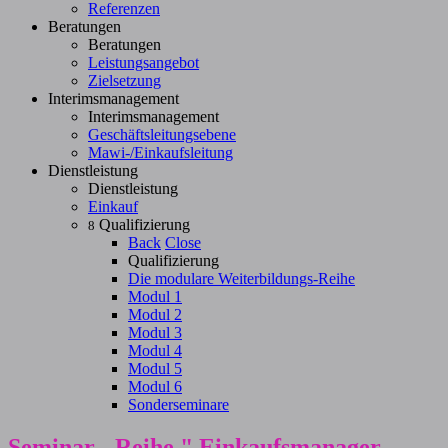
Referenzen
Beratungen
Beratungen
Leistungsangebot
Zielsetzung
Interimsmanagement
Interimsmanagement
Geschäftsleitungsebene
Mawi-/Einkaufsleitung
Dienstleistung
Dienstleistung
Einkauf
Qualifizierung
8
Back
Close
Qualifizierung
Die modulare Weiterbildungs-Reihe
Modul 1
Modul 2
Modul 3
Modul 4
Modul 5
Modul 6
Sonderseminare
Seminar - Reihe " Einkaufsmanager